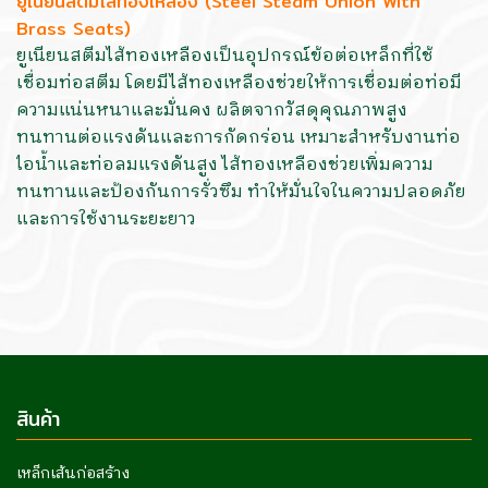
ยูเนียนสตีมไส้ทองเหลือง (Steel Steam Union With
Brass Seats)
ยูเนียนสตีมไส้ทองเหลืองเป็นอุปกรณ์ข้อต่อเหล็กที่ใช้
เชื่อมท่อสตีม โดยมีไส้ทองเหลืองช่วยให้การเชื่อมต่อท่อมี
ความแน่นหนาและมั่นคง ผลิตจากวัสดุคุณภาพสูง
ทนทานต่อแรงดันและการกัดกร่อน เหมาะสำหรับงานท่อ
ไอน้ำและท่อลมแรงดันสูง ไส้ทองเหลืองช่วยเพิ่มความ
ทนทานและป้องกันการรั่วซึม ทำให้มั่นใจในความปลอดภัย
และการใช้งานระยะยาว
สินค้า
เหล็กเส้นก่อสร้าง