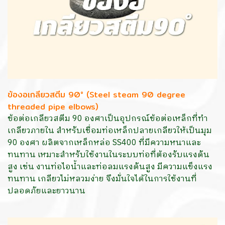
ข้องอเกลียวสตีม 90° (Steel steam 90 degree
threaded pipe elbows)
ข้อต่อเกลียวสตีม 90 องศาเป็นอุปกรณ์ข้อต่อเหล็กที่ทำ
เกลียวภายใน สำหรับเชื่อมท่อเหล็กปลายเกลียวให้เป็นมุม
90 องศา ผลิตจากเหล็กหล่อ SS400 ที่มีความหนาและ
ทนทาน เหมาะสำหรับใช้งานในระบบท่อที่ต้องรับแรงดัน
สูง เช่น งานท่อไอน้ำและท่อลมแรงดันสูง มีความแข็งแรง
ทนทาน เกลียวไม่หลวมง่าย จึงมั่นใจได้ในการใช้งานที่
ปลอดภัยและยาวนาน