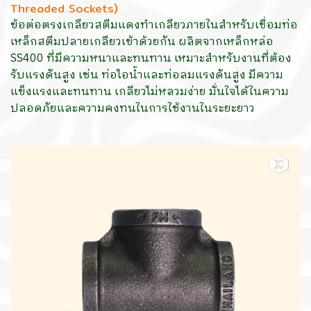
Threaded Sockets)
ข้อต่อตรงเกลียวสตีมแดงทำเกลียวภายในสำหรับเชื่อมท่อ
เหล็กสตีมปลายเกลียวเข้าด้วยกัน ผลิตจากเหล็กหล่อ
SS400 ที่มีความหนาและทนทาน เหมาะสำหรับงานที่ต้อง
รับแรงดันสูง เช่น ท่อไอน้ำและท่อลมแรงดันสูง มีความ
แข็งแรงและทนทาน เกลียวไม่หลวมง่าย มั่นใจได้ในความ
ปลอดภัยและความคงทนในการใช้งานในระยะยาว