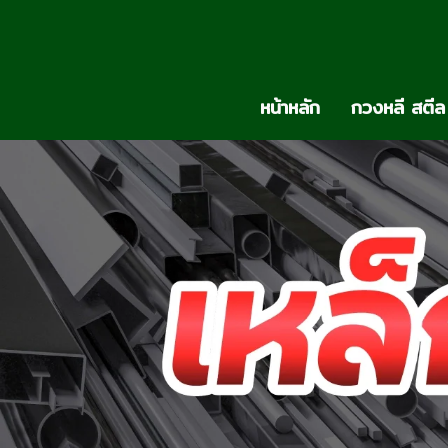
หน้าหลัก
กวงหลี สตีล