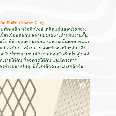
หล็กเข็มพืด (Sheet Pile)
ข็มพืดเหล็ก หรือชีทไพล์ เหล็กแผ่นลอนรีดร้อน
ีเขี้ยวเชื่อมต่อกัน ออกแบบเฉพาะสำหรับงานกั้น
ินโดยใช้ตอกลงดินเพื่อเสริมความมั่นคงของแนว
ิน ป้องกันการพังทลาย และทำแนวป้องกันตลิ่ง
ละกันน้ำท่วม นิยมใช้ในงานก่อสร้างริมน้ำ อุโมงค์
านรากใต้ดิน ที่จอดรถใต้ดิน และโครงการ
่อสร้างขนาดใหญ่ มีทั้งเหล็ก SYS และเหล็กจีน