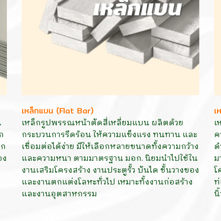
เหล็กแบน (Flat Bar)
เ
น
เหล็กรูปพรรณหน้าตัดสี่เหลี่ยมแบน ผลิตด้วย
เ
ก
กระบวนการรีดร้อน ให้ความแข็งแรง ทนทาน และ
ค
็ก
เชื่อมต่อได้ง่าย มีให้เลือกหลายขนาดทั้งความกว้าง
ด
อง
และความหนา ตามมาตรฐาน มอก. นิยมนำไปใช้ใน
ม
งานเสริมโครงสร้าง งานประตูรั้ว บันได ชั้นวางของ
โ
และงานตกแต่งโลหะทั่วไป เหมาะทั้งงานก่อสร้าง
ท
และงานอุตสาหกรรม
นิ