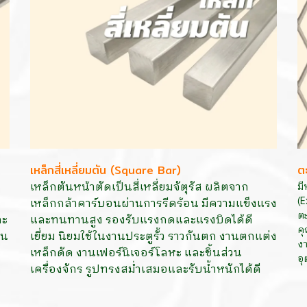
เหล็กสี่เหลี่ยมตัน (Square Bar)
ต
เหล็กตันหน้าตัดเป็นสี่เหลี่ยมจัตุรัส ผลิตจาก
ม
(E
เหล็กกล้าคาร์บอนผ่านการรีดร้อน มีความแข็งแรง
ตะ
ละ
และทนทานสูง รองรับแรงกดและแรงบิดได้ดี
คุ
ัน
เยี่ยม นิยมใช้ในงานประตูรั้ว ราวกันตก งานตกแต่ง
งา
เหล็กดัด งานเฟอร์นิเจอร์โลหะ และชิ้นส่วน
อ
เครื่องจักร รูปทรงสม่ำเสมอและรับน้ำหนักได้ดี