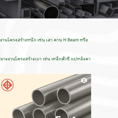
มาะงานโครงสร้างหนัก เช่น เสา คาน H Beam หรือ
เหมาะงานโครงสร้างเบา เช่น เหล็กตัวซี แปหลังคา