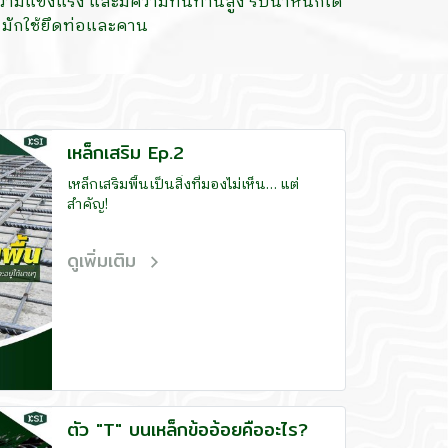
วามแข็งแรง และมีความทนทานสูง รับน้ำหนักได้
ี มักใช้ยึดท่อและคาน
เหล็กเสริม Ep.2
เหล็กเสริมพื้นเป็นสิ่งที่มองไม่เห็น… แต่
สำคัญ!
ดูเพิ่มเติม
ตัว "T" บนเหล็กข้ออ้อยคืออะไร?