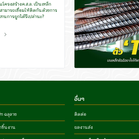
นโครงสร้างค.ส.ล. เป็นเหล็ก
นสามารถเชื่อมให้ติดกันด้วยการ
าแทนการผูกได้รึเปล่านะ?
ม
อื่นๆ
ัท ฉลุลาย
ติดต่อ
ำชิ้นงาน
ผลงานส่ง