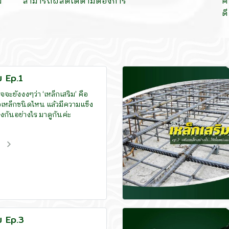
ม
สามารถผลิตได้ตามต้องการ
ค
ด
ม Ep.1
ะยังงงๆว่า ‘เหล็กเสริม’ คือ
อเหล็กชนิดไหน แล้วมีความแข็ง
กันอย่างไร มาดูกันค่ะ
ม
ิม Ep.3