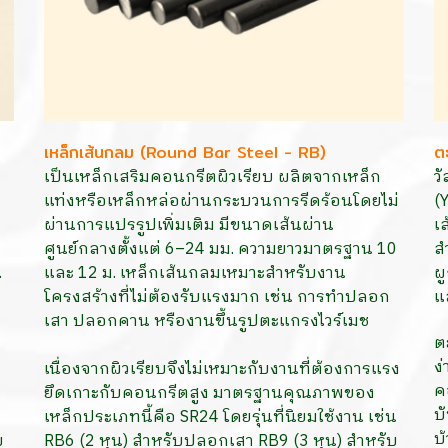
เหล็กเส้นกลม (Round Bar Steel - RB)
ต
เป็นเหล็กเสริมคอนกรีตผิวเรียบ ผลิตจากเหล็ก
ว
แท่งหรือเหล็กหล่อผ่านกระบวนการรีดร้อนโดยไม่
(
ผ่านการแปรรูปเพิ่มเติม มีขนาดเส้นผ่าน
เ
ศูนย์กลางตั้งแต่ 6–24 มม. ความยาวมาตรฐาน 10
ส
.
และ 12 ม. เหล็กเส้นกลมเหมาะสำหรับงาน
ผ
โครงสร้างที่ไม่ต้องรับแรงมาก เช่น การทำปลอก
แ
เสา ปลอกคาน หรืองานขึ้นรูปตะแกรงไวร์เมช
ต
ง
เนื่องจากผิวเรียบจึงไม่เหมาะกับงานที่ต้องการแรง
ค
ยึดเกาะกับคอนกรีตสูง มาตรฐานคุณภาพของ
บ
เหล็กประเภทนี้คือ SR24 โดยรุ่นที่นิยมใช้งาน เช่น
บ
บ
RB6 (2 หุน) สำหรับปลอกเสา RB9 (3 หุน) สำหรับ