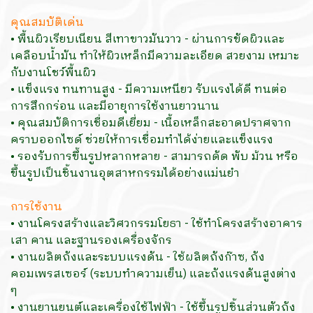
คุณสมบัติเด่น
• พื้นผิวเรียบเนียน สีเทาขาวมันวาว - ผ่านการขัดผิวและ
เคลือบน้ำมัน ทำให้ผิวเหล็กมีความละเอียด สวยงาม เหมาะ
กับงานโชว์พื้นผิว
• แข็งแรง ทนทานสูง - มีความเหนียว รับแรงได้ดี ทนต่อ
การสึกกร่อน และมีอายุการใช้งานยาวนาน
• คุณสมบัติการเชื่อมดีเยี่ยม - เนื้อเหล็กสะอาดปราศจาก
คราบออกไซด์ ช่วยให้การเชื่อมทำได้ง่ายและแข็งแรง
• รองรับการขึ้นรูปหลากหลาย - สามารถดัด พับ ม้วน หรือ
ขึ้นรูปเป็นชิ้นงานอุตสาหกรรมได้อย่างแม่นยำ
การใช้งาน
• งานโครงสร้างและวิศวกรรมโยธา - ใช้ทำโครงสร้างอาคาร
เสา คาน และฐานรองเครื่องจักร
• งานผลิตถังและระบบแรงดัน - ใช้ผลิตถังก๊าซ, ถัง
คอมเพรสเซอร์ (ระบบทำความเย็น) และถังแรงดันสูงต่าง
ๆ
• งานยานยนต์และเครื่องใช้ไฟฟ้า - ใช้ขึ้นรูปชิ้นส่วนตัวถัง