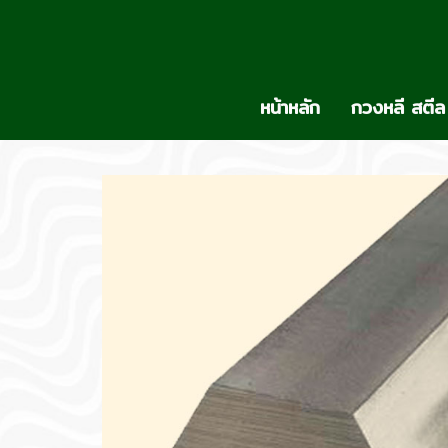
หน้าหลัก
กวงหลี สตีล