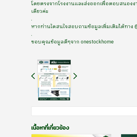
โดยตรงจากโรงงานและส่งออกเพื่อตอบสนองงานท
เดียวค่ะ
.
หากท่านใดสนใจสอบถามข้อมูลเพิ่มเติมได้ทาง 
.
ขอบคุณข้อมูลดีๆจาก onestockhome
เนื้อหาที่เกี่ยวข้อง