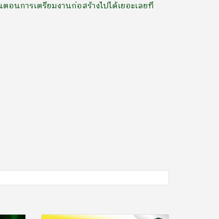
ตอนการเตรียมงานก่อสร้างไปได้เยอะเลยที