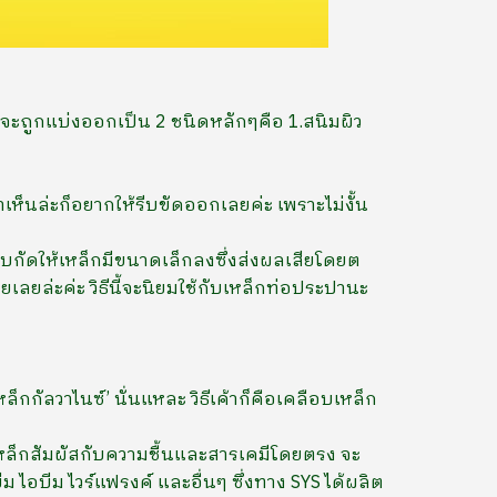
มนี้จะถูกแบ่งออกเป็น 2 ชนิดหลักๆคือ 1.สนิมผิว
าเห็นล่ะก็อยากให้รีบขัดออกเลยค่ะ เพราะไม่งั้น
ชอบกัดให้เหล็กมีขนาดเล็กลงซึ่งส่งผลเสียโดยต
ยเลยล่ะค่ะ วิธีนี้จะนิยมใช้กับเหล็กท่อประปานะ
ล็กกัลวาไนซ์’ นั่นแหละ วิธีเค้าก็คือเคลือบเหล็ก
ิวเหล็กสัมผัสกับความชื้นและสารเคมีโดยตรง จะ
ีม ไอบีม ไวร์แฟรงค์ และอื่นๆ ซึ่งทาง SYS ได้ผลิต