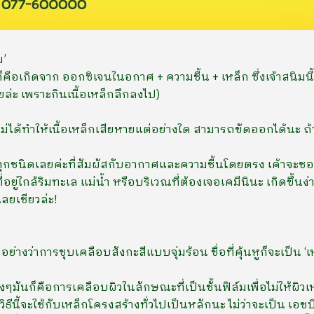
ม’
ลยก็คือเกิดจาก ออกซิเจนในอกาศ + ความชื้น + เหล็ก ซึ่งเจ้าสนิ
ยล่ะ เพราะกินเนื้อเหล็กลึกลงไป)
ะ ไม่ได้ทำให้เนื้อเหล็กเสียหายแต่อย่างใด สามารถขัดออกได้นะ ถ้
เหล็กทุกชนิดเลยค่ะที่สัมผัสกับอากาศและความชื้นโดยตรง เค้าจะ
ู่ใกล้ริมทะเล แม่น้ำ หรือบริเวณที่ต้องเจอเคมีนินะ เกิดขึ้นง่า
เลยเชียวล่ะ!
่างว่าการชุบเคลือบสังกะสีแบบจุ่มร้อน ชื่อที่คุ้นหูก็จะเป็น ‘เห
งๆมันก็คือการเคลือบผิวในลักษณะที่เป็นชั้นฟิล์มเพื่อไม่ให้ผ
ธีนี้จะใช้กับเหล็กโครงสร้างทั่วไปเป็นหลักนะ ไม่ว่าจะเป็น เอชบ