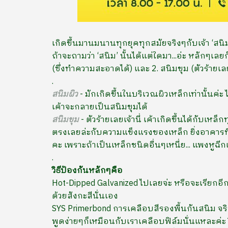
เกิดขึ้นมานมนานทุกยุคทุกสมัยจริงๆกับเจ้า ‘สนิ
ถ้าจะถามว่า ‘สนิม’ นั้นได้แต่ใดมา...อ่ะ หลักๆเ
(ซึ่งทำความสะอาดได้) และ 2. สนิมขุม (ตัวร้ายเล
.
สนิมผิว
- มักเกิดขึ้นในบริเวณผิวเหล็กเท่านั้นค่
เค้าจะกลายเป็นสนิมขุมได้
สนิมขุม
- ตัวร้ายเลยเจ้านี่ เค้าเกิดขึ้นได้กับ
ตรงเลยล่ะกับความแข็งแรงของเหล็ก ยิ่งอาคารที่อย
คะ เพราะถ้าเป็นเหล็กชนิดอื่นๆเหนี่ย... แพงหูฉีก
.
วิธีป้องกันหลักๆคือ
Hot-Dipped Galvanized ไปเลยจ่ะ หรือจะเรียกอีกอย
ด้วยสังกะสีนั่นเอง
SYS Primerbond การเคลือบสีรองพื้นกันสนิม จริ
พูดง่ายๆก็เหมือนกับเราเคลือบฟิล์มนั่นแหละค่ะ วิ