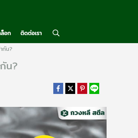
ล็อก
ติดต่อเรา
่ากัน?
ากัน?