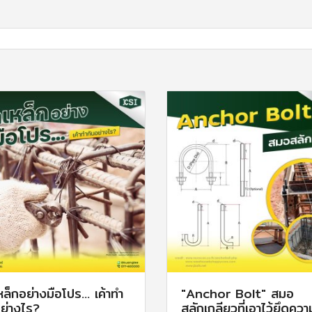
หล็กอย่างมือโปร… เค้าทำ
"Anchor Bolt" สมอ
ย่างไร?
สลักเกลียวที่เอาไว้ยึดควา