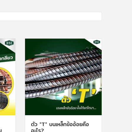
ตัว "T" บนเหล็กข้ออ้อยคือ
ม
อะไร?