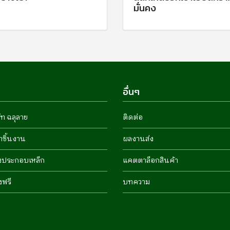
มั่นคง
อื่นๆ
ัท ฉลุลาย
ติดต่อ
ำชิ้นงาน
ผลงานส่ง
งประกอบเหล็ก
แคตตาล็อกสินค้า
งฟรี
บทความ