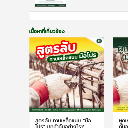
เนื้อหาที่เกี่ยวข้อง
สูตรลับ ทาบเหล็กแบบ "มือ
ผูกเ
โปร" เขาทำกันอย่างไร?
กันอ