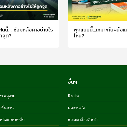
ฝนนี้... ซ่อมหลังคาอย่างไร
พุกแบบนี้...เหมาะกับผนัง
ูกจุด?
ไหน?
อื่นๆ
ัท ฉลุลาย
ติดต่อ
ำชิ้นงาน
ผลงานส่ง
งประกอบเหล็ก
แคตตาล็อกสินค้า