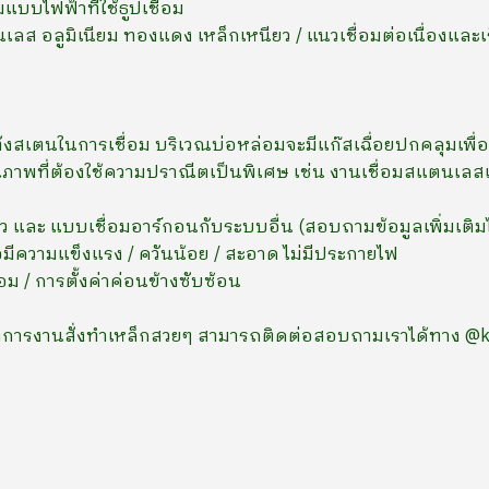
มแบบไฟฟ้าที่ใช้ธูปเชื่อม
นเลส อลูมิเนียม ทองแดง เหล็กเหนียว / แนวเชื่อมต่อเนื่องและเร
นทังสเตนในการเชื่อม บริเวณบ่อหล่อมจะมีแก๊สเฉื่อยปกคลุมเ
ุณภาพที่ต้องใช้ความปราณีตเป็นพิเศษ เช่น งานเชื่อมสแตนเลส
ียว และ แบบเชื่อมอาร์กอนกับระบบอื่น (สอบถามข้อมูลเพิ่มเติ
่อมีความแข็งแรง / ควันน้อย / สะอาด ไม่มีประกายไฟ
่อม / การตั้งค่าค่อนข้างซับซ้อน
ต้องการงานสั่งทำเหล็กสวยๆ สามารถติดต่อสอบถามเราได้ทาง @