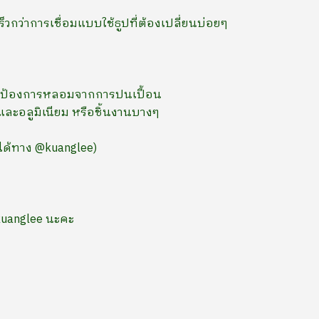
็วกว่าการเชื่อมแบบใช้ธูปที่ต้องเปลี่ยนบ่อยๆ
พื่อป้องการหลอมจากการปนเปื้อน
และอลูมิเนียม หรือชิ้นงานบางๆ
มได้ทาง @kuanglee)
kuanglee นะคะ