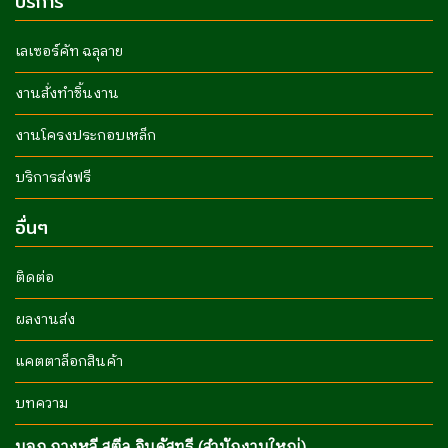
บริการ
เลเซอร์คัท ฉลุลาย
งานสั่งทำชิ้นงาน
งานโครงประกอบเหล็ก
บริการส่งฟรี
อื่นๆ
ติดต่อ
ผลงานส่ง
แคตตาล็อกสินค้า
บทความ
บจก.กวงหลี สตีล อินดัสทรี (สำนักงานใหญ่)